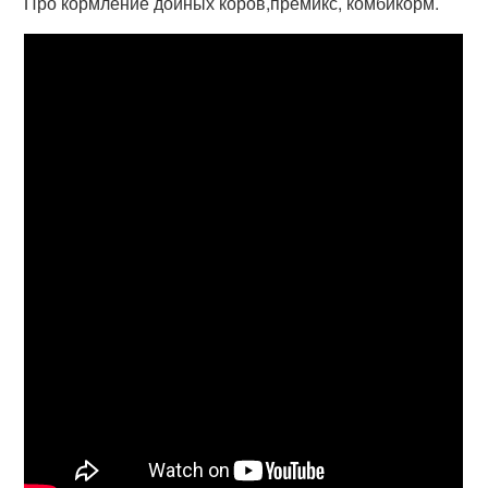
Про кормление дойных коров,премикс, комбикорм.