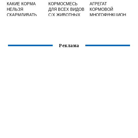
КАКИЕ КОРМА
КОРМОСМЕСЬ
АГРЕГАТ
НЕЛЬЗЯ
ДЛЯ ВСЕХ ВИДОВ
КОРМОВОЙ
СКАРМЛИВАТЬ
С/Х ЖИВОТНЫХ
МНОГОФУНКЦИОН
СТЕЛЬНЫМ
ОАО РАМЕНСКИЙ
АЛЬНЫЙ АКМ 14
СУХОСТОЙНЫМ
ЗАВОД
КОРОВАМ
ХЛЕБОПРОДУКТО
В
Реклама