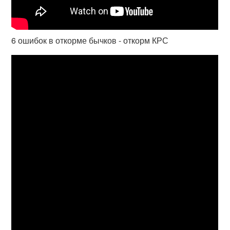
6 ошибок в откорме бычков - откорм КРС