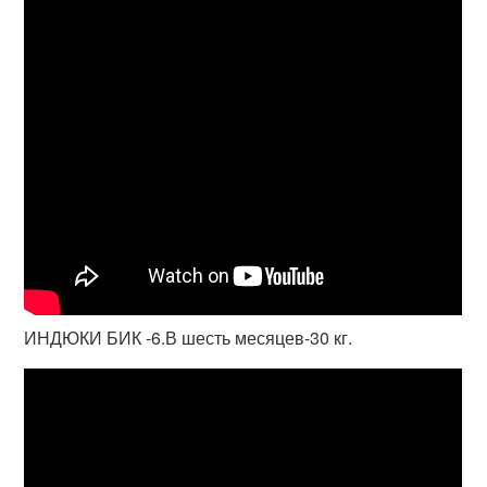
ИНДЮКИ БИК -6.В шесть месяцев-30 кг.