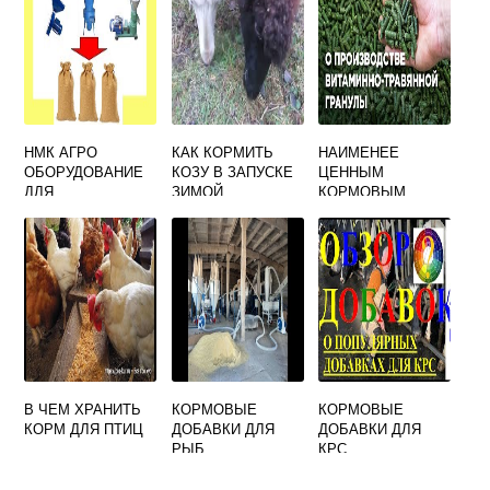
НМК АГРО
КАК КОРМИТЬ
НАИМЕНЕЕ
ОБОРУДОВАНИЕ
КОЗУ В ЗАПУСКЕ
ЦЕННЫМ
ДЛЯ
ЗИМОЙ
КОРМОВЫМ
КОМБИКОРМА
РАСТЕНИЕМ НА
СЕНОКОСЕ
ЯВЛЯЕТСЯ
КЛЕВЕР
ПОЛЗУЧИЙ
В ЧЕМ ХРАНИТЬ
КОРМОВЫЕ
КОРМОВЫЕ
КОРМ ДЛЯ ПТИЦ
ДОБАВКИ ДЛЯ
ДОБАВКИ ДЛЯ
РЫБ
КРС