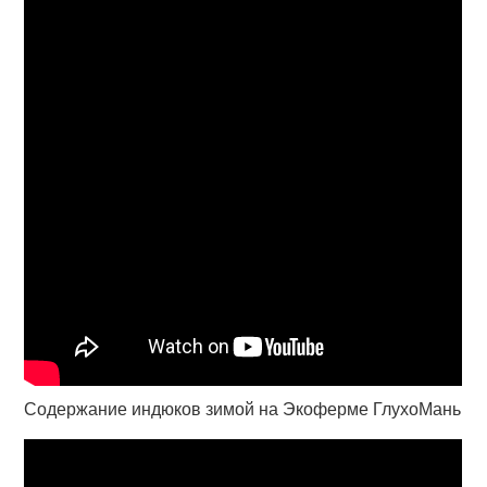
Содержание индюков зимой на Экоферме ГлухоМань