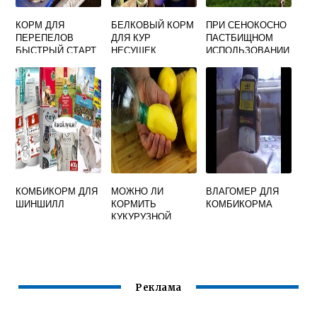
КОРМ ДЛЯ
БЕЛКОВЫЙ КОРМ
ПРИ СЕНОКОСНО
ПЕРЕПЕЛОВ
ДЛЯ КУР
ПАСТБИЩНОМ
БЫСТРЫЙ СТАРТ
НЕСУШЕК
ИСПОЛЬЗОВАНИИ
КОРМОВЫХ
УГОДИЙ ДОЛЯ
ЗАГОНОВ ПОД
ВЫПАС
СОСТАВЛЯЕТ
КОМБИКОРМ ДЛЯ
МОЖНО ЛИ
ВЛАГОМЕР ДЛЯ
ШИНШИЛЛ
КОРМИТЬ
КОМБИКОРМА
КУКУРУЗНОЙ
КРУПОЙ УТОК
Реклама