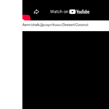
Asmr/chalk/Десерт/Кокос/Dessert/Coconut