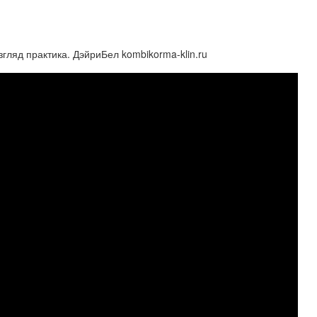
гляд практика. ДэйриБел kombikorma-klin.ru