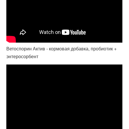
Ветоспорин Актив - кормовая добавка, пробиотик +
энтеросорбент