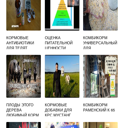
КОРМОВЫЕ
ОЦЕНКА
КОМБИКОРМ
АНТИБИОТИКИ
ПИТАТЕЛЬНОЙ
УНИВЕРСАЛЬНЫЙ
ДЛЯ ТЕЛЯТ
ЦЕННОСТИ
ДЛЯ
КОМБИКОРМОВ
СЕЛЬСКОХОЗЯЙС
ТВЕННЫХ
ЖИВОТНЫХ И
ПТИЦ (КУРСК Г.
ЩИГРЫ)
ПЛОДЫ ЭТОГО
КОРМОВЫЕ
КОМБИКОРМ
ДЕРЕВА
ДОБАВКИ ДЛЯ
РАМЕНСКИЙ К 65
ЛЮБИМЫЙ КОРМ
КРС МУСТАНГ
СВИНЕЙ И
КАБАНОВ