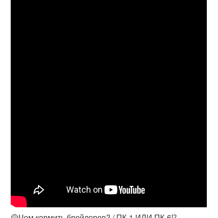
🟡Чем кормить бройлеров? / ПК-1 ИЛИ ПК-6⁉️