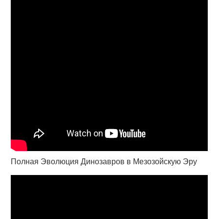
Полная Эволюция Динозавров в Мезозойскую Эру