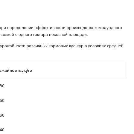
 при определении эффективности производства компаундного
учаемой с одного гектара посевной площади.
урожайности различных кормовых культур в условиях средней
ожайность, ц/га
-80
-50
-60
-40