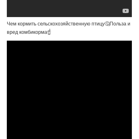
Чем кормить сельскохозяйственную птицу🤔Польза и
вред комбикорма☝️