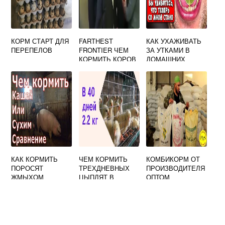
КОРМ СТАРТ ДЛЯ
FARTHEST
КАК УХАЖИВАТЬ
ПЕРЕПЕЛОВ
FRONTIER ЧЕМ
ЗА УТКАМИ В
КОРМИТЬ КОРОВ
ДОМАШНИХ
УСЛОВИЯХ И ЧЕМ
КОРМИТЬ
КАК КОРМИТЬ
ЧЕМ КОРМИТЬ
КОМБИКОРМ ОТ
ПОРОСЯТ
ТРЕХДНЕВНЫХ
ПРОИЗВОДИТЕЛЯ
ЖМЫХОМ
ЦЫПЛЯТ В
ОПТОМ
ДОМАШНИХ
УСЛОВИЯХ