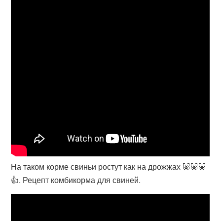
На таком корме свиньи ростут как на дрожжах 🐷🐷🐷
👍. Рецепт комбикорма для свиней.