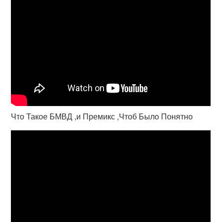
Что Такое БМВД ,и Премикс ,Чтоб Было Понятно