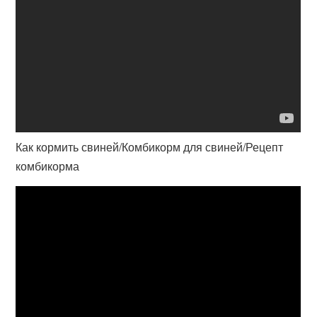
Как кормить свиней/Комбикорм для свиней/Рецепт
комбикорма