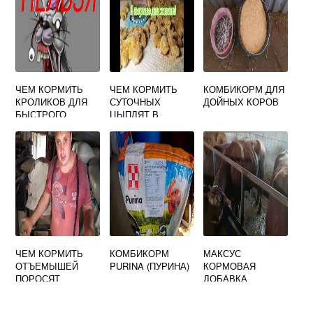
ТОЧКИ ЗРЕНИЯ
КОМБИКОРМОВ
КОРМОВОЙ БАЗЫ
КУЗНЕЦОВА Л М
ЯВЛЯЕТСЯ
ЧЕМ КОРМИТЬ
ЧЕМ КОРМИТЬ
КОМБИКОРМ ДЛЯ
КРОЛИКОВ ДЛЯ
СУТОЧНЫХ
ДОЙНЫХ КОРОВ
БЫСТРОГО
ЦЫПЛЯТ В
РОСТА И ВЕСА В
ДОМАШНИХ
ДОМАШНИХ
УСЛОВИЯХ
УСЛОВИЯХ
ПОСЛЕ
ЗИМОЙ
ИНКУБАТОРА И
ПОИТЬ
ЧЕМ КОРМИТЬ
КОМБИКОРМ
МАКСУС
ОТЪЕМЫШЕЙ
PURINA (ПУРИНА)
КОРМОВАЯ
ПОРОСЯТ
ДОБАВКА