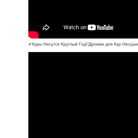
✔Куры Несутся Круглый Год!/Дрожжи для Кур Несуше