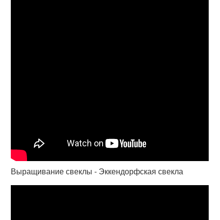
Выращивание свеклы - Эккендорфская свекла