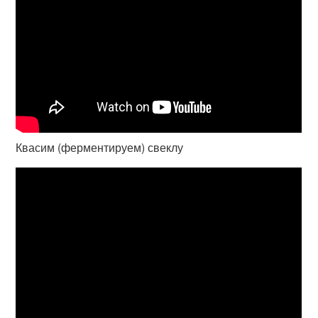
Квасим (ферментируем) свеклу