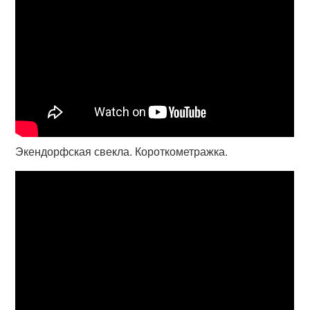
Экендорфская свекла. Короткометражка.