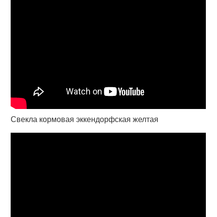
Свекла кормовая эккендорфская желтая