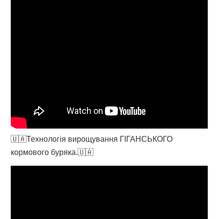
🇺🇦Технологія вирощування ГІГАНСЬКОГО
кормового буряка.🇺🇦