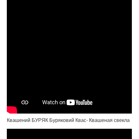
Квашений БУРЯК Буряковий Квас- Квашеная свекла