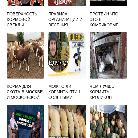
ПОВЕРХНОСТЬ
ПРАВИЛА
ПРОТЕИН ЧТО
КОРМОВОЙ
ОРГАНИЗАЦИИ И
ЭТО В
СВЕКЛЫ
ВЕДЕНИЯ
КОМБИКОРМЕ
ТЕХНОЛОГИЧЕСК
ОГО ПРОЦЕССА
НА
КОМБИКОРМОВЫ
Х ПРЕДПРИЯТИЯХ
КОРМА ДЛЯ
МОЖНО ЛИ
ЧЕМ ЛУЧШЕ
СКОТА В МОСКВЕ
КОРМИТЬ ПТИЦ
КОРМИТЬ
И МОСКОВСКОЙ
СОЛЕНЫМИ
КРОЛИКОВ
ОБЛАСТИ, ЦЕНЫ
СЕМЕЧКАМИ
КОМБИКОРМОМ
ИЛИ ЗЕРНОМ