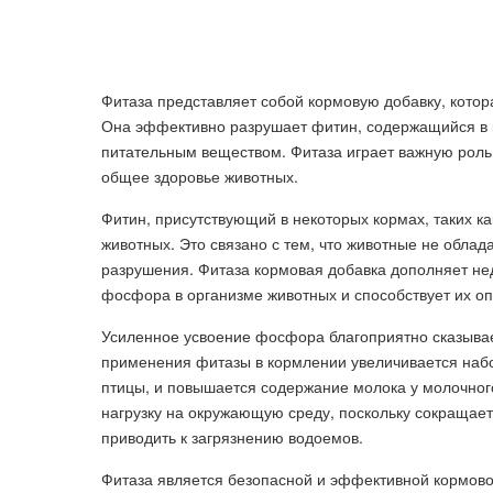
Фитаза представляет собой кормовую добавку, котор
Она эффективно разрушает фитин, содержащийся в 
питательным веществом. Фитаза играет важную рол
общее здоровье животных.
Фитин, присутствующий в некоторых кормах, таких к
животных. Это связано с тем, что животные не обла
разрушения. Фитаза кормовая добавка дополняет нед
фосфора в организме животных и способствует их о
Усиленное усвоение фосфора благоприятно сказывае
применения фитазы в кормлении увеличивается набо
птицы, и повышается содержание молока у молочного
нагрузку на окружающую среду, поскольку сокращае
приводить к загрязнению водоемов.
Фитаза является безопасной и эффективной кормов