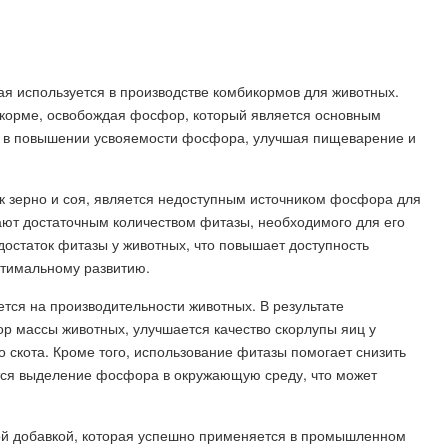
ая используется в производстве комбикормов для животных.
корме, освобождая фосфор, который является основным
ь в повышении усвояемости фосфора, улучшая пищеварение и
ак зерно и соя, является недоступным источником фосфора для
дают достаточным количеством фитазы, необходимого для его
остаток фитазы у животных, что повышает доступность
птимальному развитию.
тся на производительности животных. В результате
р массы животных, улучшается качество скорлупы яиц у
 скота. Кроме того, использование фитазы помогает снизить
тся выделение фосфора в окружающую среду, что может
ой добавкой, которая успешно применяется в промышленном