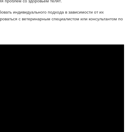
я проблем со здоровьем телят.
бовать индивидуального подхода в зависимости от их
ироваться с ветеринарным специалистом или консультантом по