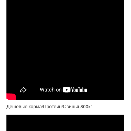
Дешёвые корма/Протеин/Свинья 800кг