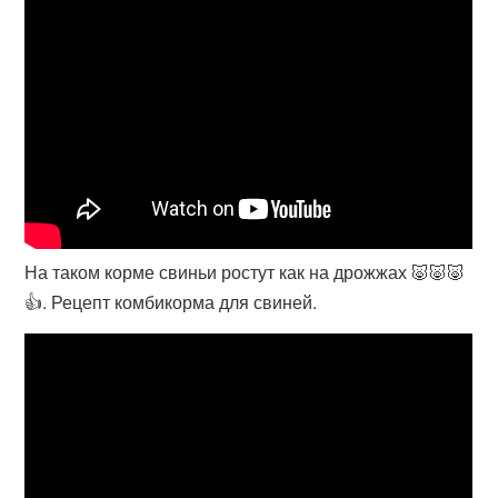
На таком корме свиньи ростут как на дрожжах 🐷🐷🐷
👍. Рецепт комбикорма для свиней.