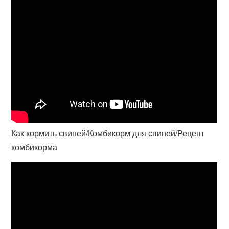
Как кормить свиней/Комбикорм для свиней/Рецепт
комбикорма