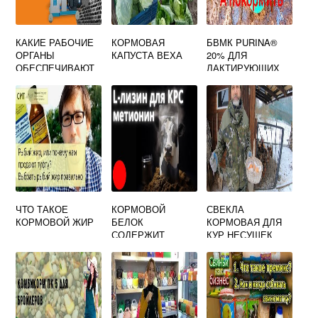
КАКИЕ РАБОЧИЕ
КОРМОВАЯ
БВМК PURINA®
ОРГАНЫ
КАПУСТА ВЕХА
20% ДЛЯ
ОБЕСПЕЧИВАЮТ
ЛАКТИРУЮЩИХ
ПРЕССОВАНИЕ
КОРОВ
КОМБИКОРМОВ В
ПРЕСС
ГРАНУЛЯТОРЕ
ЧТО ТАКОЕ
КОРМОВОЙ
СВЕКЛА
КОРМОВОЙ ЖИР
БЕЛОК
КОРМОВАЯ ДЛЯ
СОДЕРЖИТ
КУР НЕСУШЕК
АМИНОКИСЛОТУ
КАК КОРМИТЬ
ЛИЗИН