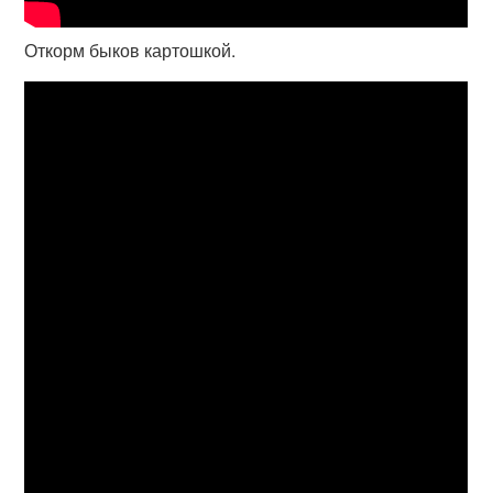
Откорм быков картошкой.