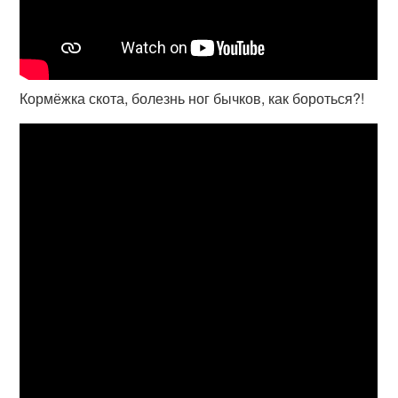
Кормёжка скота, болезнь ног бычков, как бороться?!