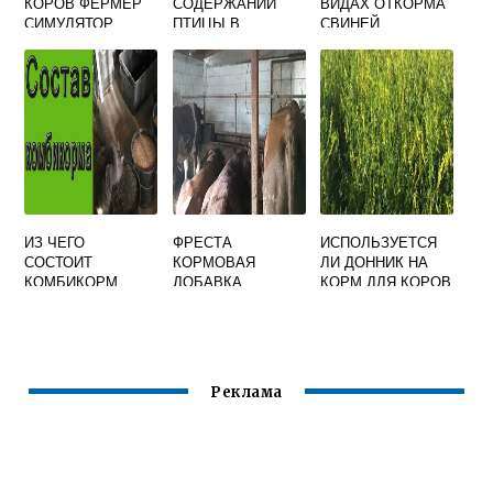
КОРОВ ФЕРМЕР
СОДЕРЖАНИИ
ВИДАХ ОТКОРМА
СИМУЛЯТОР
ПТИЦЫ В
СВИНЕЙ
КЛЕТОЧНЫХ
НЕОБХОДИМО
БАТАРЕЯХ
КОРМИТЬ
РАЗДАЧА КОРМА
СКОЛЬКО РАЗ
И УБОРКА
ПОМЕТА
ИЗ ЧЕГО
ФРЕСТА
ИСПОЛЬЗУЕТСЯ
СОСТОИТ
КОРМОВАЯ
ЛИ ДОННИК НА
КОМБИКОРМ
ДОБАВКА
КОРМ ДЛЯ КОРОВ
Реклама