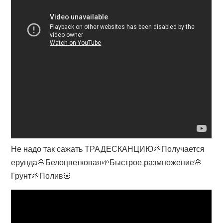
Не надо так сажать ТРАДЕСКАНЦИЮ🌱Получается
ерунда🌸Белоцветковая🌱Быстрое размножение🌸
Грунт🌱Полив🌸