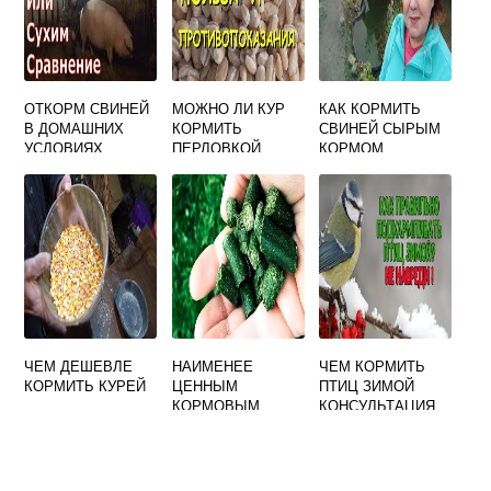
ОТКОРМ СВИНЕЙ
МОЖНО ЛИ КУР
КАК КОРМИТЬ
В ДОМАШНИХ
КОРМИТЬ
СВИНЕЙ СЫРЫМ
УСЛОВИЯХ
ПЕРЛОВКОЙ
КОРМОМ
СУХИМ КОРМОМ
ЧЕМ ДЕШЕВЛЕ
НАИМЕНЕЕ
ЧЕМ КОРМИТЬ
КОРМИТЬ КУРЕЙ
ЦЕННЫМ
ПТИЦ ЗИМОЙ
КОРМОВЫМ
КОНСУЛЬТАЦИЯ
РАСТЕНИЕМ НА
ДЛЯ РОДИТЕЛЕЙ
СЕНОКОСЕ
ЯВЛЯЕТСЯ