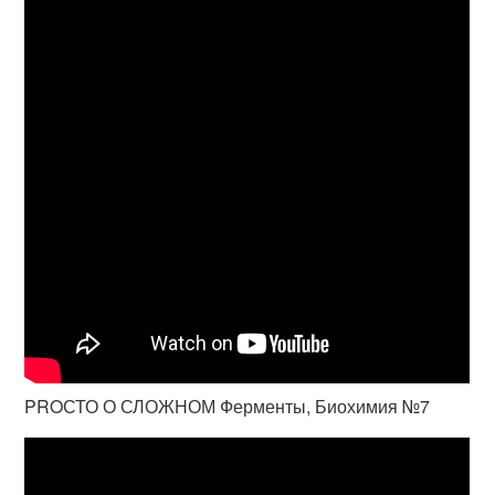
PROСТО О СЛОЖНОМ Ферменты, Биохимия №7