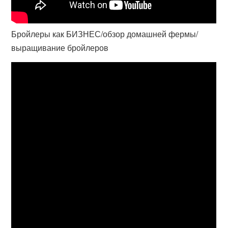
Бройлеры как БИЗНЕС/обзор домашней фермы/
выращивание бройлеров