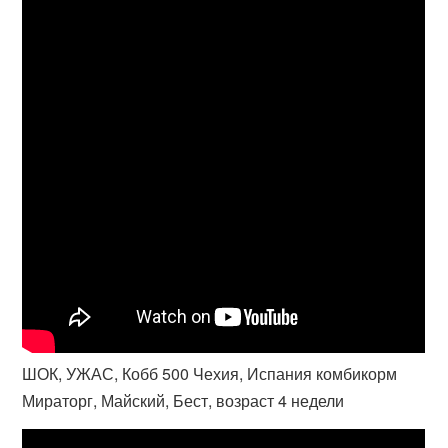
ШОК, УЖАС, Кобб 500 Чехия, Испания комбикорм
Мираторг, Майский, Бест, возраст 4 недели