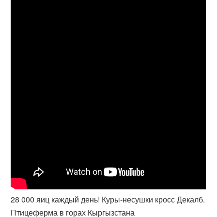
28 000 яиц каждый день! Куры-несушки кросс Декалб.
Птицеферма в горах Кыргызстана