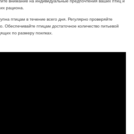
тите внимание на индивидуальные предпочтения ваших птиц и
 их рациона.
упна птицам в течение всего дня. Регулярно проверяйте
о. Обеспечивайте птицам достаточное количество питьевой
дящих по размеру поилках.