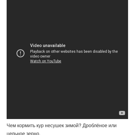
Чем кормить кур несушек зимой? Дроблёное или
цельное зерно.