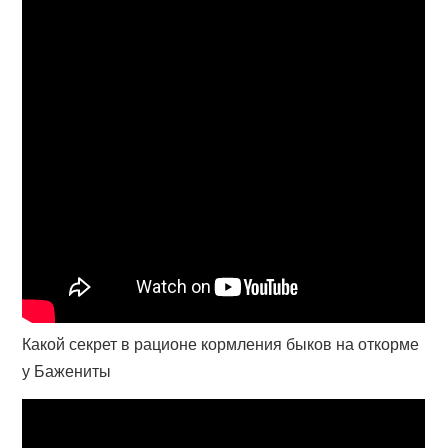
Какой секрет в рационе кормления быков на откорме
у Бажениты