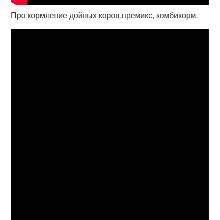
Про кормление дойных коров,премикс, комбикорм.