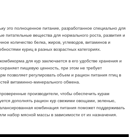
ьку это полноценное питание, разработанное специально для
е питательные вещества для нормального роста, развития и
ное количество белка, жиров, углеводов, витаминов и
ебностями куриц в разных возрастных категориях.
комбикорма для кур заключается в его удобстве хранения и
сохраняет пищевую ценность, при этом не требует
рм позволяет регулировать объем и рацион питания птиц в
ностей витаминно-минерального обмена.
 проверенные производители, чтобы обеспечить курам
уется дополнять рацион кур свежими овощами, зеленью,
сбалансированная комбинация питания поможет поддерживать
или набор мясной массы в зависимости от их назначения.